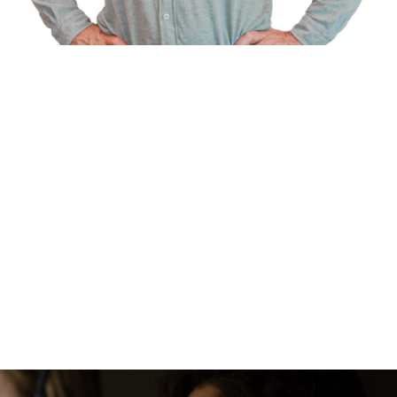
Te
Conoce
acercamos
nuestras
a la
mediatecas
cultura
francesa
CONOCE
SOBRE LA
MEDIATECA
CONOCE LA
AGENDA
CULTURAL