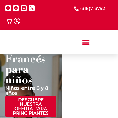
(318)713792
Francés
para
¿TU HIJO YA
HA
niños
TOMADO
CLASES DE
Niños entre 6 y 8
años
FRANCÉS?
DESCUBRE
NUESTRA
Si tu hijo tiene
OFERTA PARA
bases del
PRINCIPIANTES
idioma o cuenta