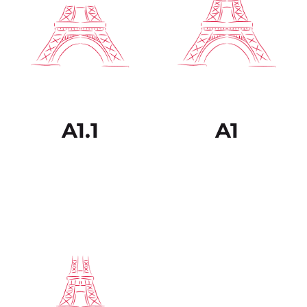
adolescente. Con este
nivel, podré realizar
tareas de la vida
cotidiana: ir de compras,
tomar el transporte
público. Además, seré
capaz de contar hechos
pasados.
Niveles:
ENFANTS 3.2
A1.1
A1