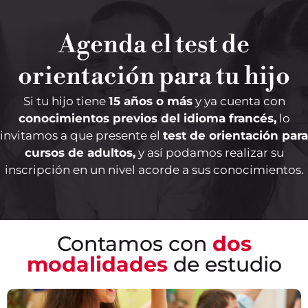
Agenda el test de
orientación para tu hijo
Si tu hijo tiene
15 años o más
y ya cuenta con
conocimientos previos del idioma francés,
lo
invitamos a que presente el
test de orientación para
cursos de adultos,
y así podamos realizar su
PRESENCIAL
inscripción en un nivel acorde a sus conocimientos.
Asistirás a tus clases presenciales donde
vivirás nuestra metodología interactiva y
eficaz para el aprendizaje del idioma.
Contamos con
dos
modalidades
de estudio