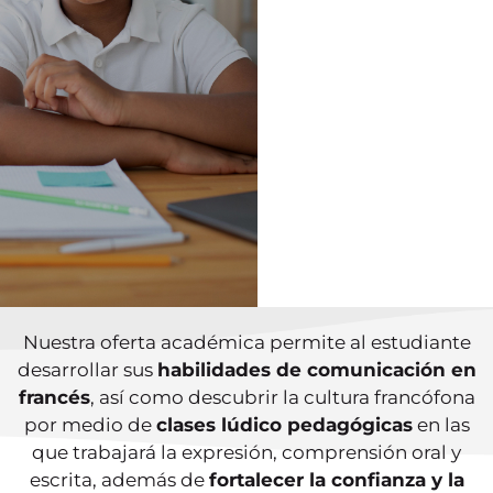
con un buen
vocabulario, te
invitamos a que
tu hijo presente
el test de
orientación en
nuestra Alianza
Francesa de
Cartagena, el
cual le ayudará a
conocer su nivel
actual y qué
curso debe
inscribirse.
Nuestra oferta académica permite al estudiante
desarrollar sus
habilidades de comunicación en
francés
, así como descubrir la cultura francófona
por medio de
clases lúdico pedagógicas
en las
que trabajará la expresión, comprensión oral y
escrita, además de
fortalecer la confianza y la