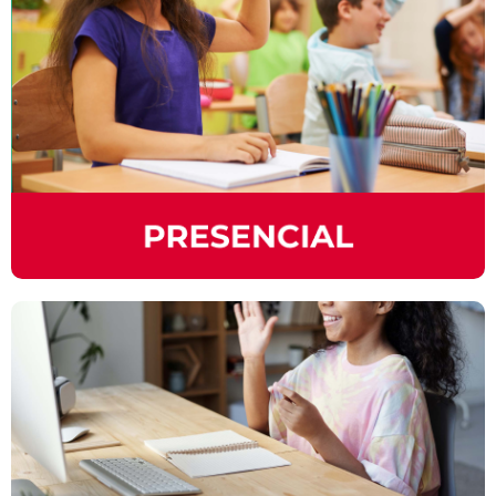
EN REMOTO
Estos cursos ofrecen flexibilidad de interactuar
con personas de diversas ubicaciones
geográficas y culturas, enriqueciendo tu
experiencia educativa y facilitando el proceso
de aprendizaje ayudándote a alcanzar un mejor
dominio en el idioma.
CLASES PARTICULARES
Contamos con profesores altamente
capacitados para que tomes tus clases