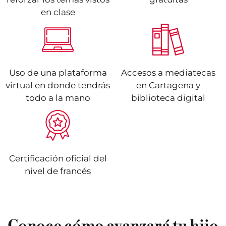
en clase
Uso de una plataforma
Accesos a mediatecas
virtual en donde tendrás
en Cartagena y
todo a la mano
biblioteca digital
Certificación oficial del
nivel de francés
Puedo comprender
Me puedo presentar y
Conoce cómo avanzará tu hijo
frases cotidianas sobre