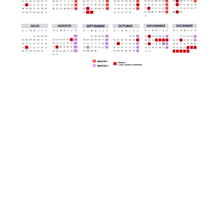
¿Quieres
Conoce
recibir
nuestra
atención
sede
personalizada?
DESCUBRE
NUESTRA
PONTE EN
SEDE AQUÍ
CONTACTO