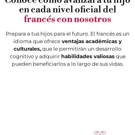
puedo presentar a
mi familia, mi
alguien. Este nivel me
en cada nivel oficial del
nacionalidad, mi edad,
permite comprender
mi casa y mi colegio. Este
instrucciones, anuncios y
nivel me permite
francés con nosotros
textos cortos y simples,
comprender algunas
además de poder
palabras y frases muy
responder y hacer
cortas porque es mi nivel
preguntas simples sobre
Prepara a tus hijos para el futuro. El francés es un
de bienvenida al mundo
mi mundo (colegio, casa,
del francés.
idioma que ofrece
ventajas académicas y
familia).
Niveles:
ENFANTS 1.1,
culturales,
que le permitirán un desarrollo
Niveles:
ENFANTS 2.2 y
ENFANTS 1.2 y ENFANTS
ENFANTS 3.1
cognitivo y adquirir
habilidades valiosas
que
2.1
pueden beneficiarlos a lo largo de sus vidas.
Este nivel me permite
tener las bases para
poder entrar a un curso