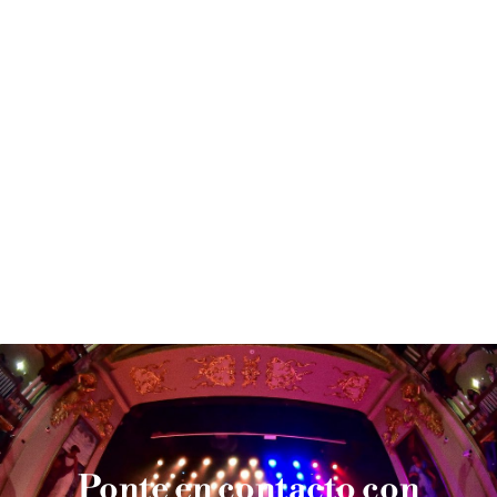
Te
Encuentra
acercamos
tu
a la
sede más
cultura
cercana
francesa
DESCUBRE
OTRAS
MEDIATECAS
CONOCE LA
AQUÍ
AGENDA
CULTURAL
Ponte en
contacto
con