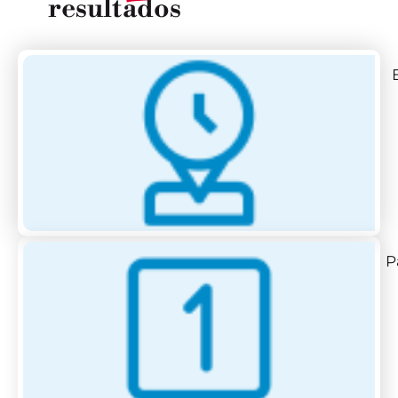
resultados
P