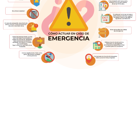
Te
Conoce
acercamos
nuestras
a la
mediatecas
cultura