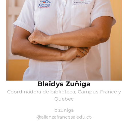
Blaidys Zuñiga
Coordinadora de biblioteca, Campus France y
Quebec
b.zuniga
@alianzafrancesa.edu.co