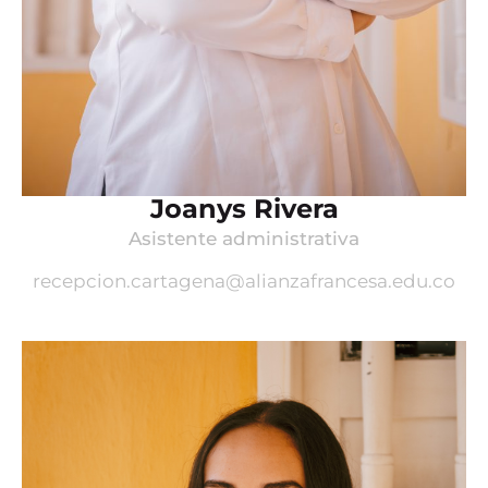
Joanys Rivera
Asistente administrativa
recepcion.cartagena@
alianzafrancesa.edu.co