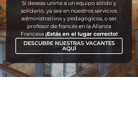
Si deseas unirte a un equipo sólido y
solidario, ya sea en nuestros servicios
administrativos y pedagógicos, o ser
profesor de francés en la Alianza
Francesa
¡Estás en el lugar correcto!
DESCUBRE NUESTRAS VACANTES
AQUÍ
¿Por
Enti
Trabaja
qué
sin
con
estudiar
ánim
¿Quiénes
nosotros​
en
de
somos?​