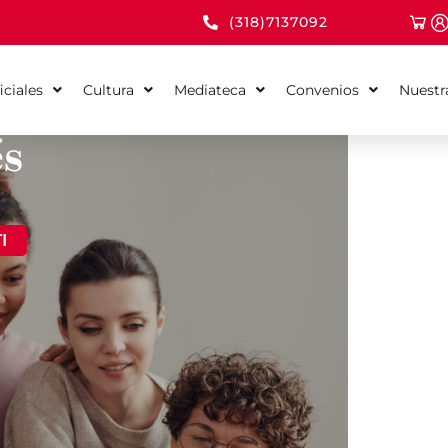
(318)7137092
iciales
Cultura
Mediateca
Convenios
Nuestr
és
I