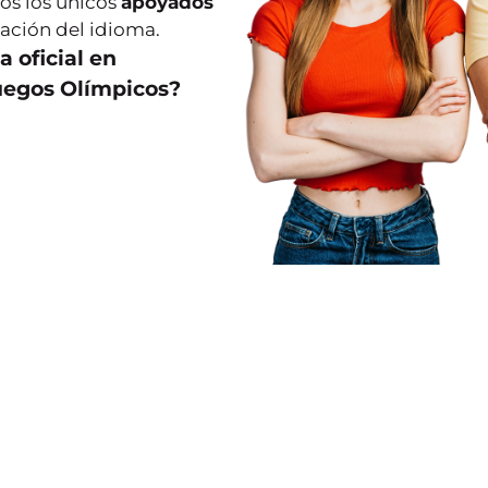
os los únicos
apoyados
cación del idioma.
a oficial en
Juegos Olímpicos?