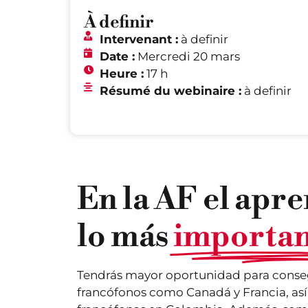
À definir
Intervenant :
à definir
Date :
Mercredi 20 mars
Heure :
17 h
Résumé du webinaire :
à definir
En la AF el apre
lo más
importan
Tendrás mayor oportunidad para conse
francófonos como Canadá y Francia, a