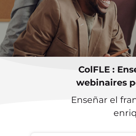
ColFLE
: Ens
webinaires p
Enseñar el fra
enriq